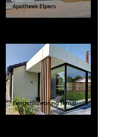
Apotheek Elpers
Eengezinswoning Ternat